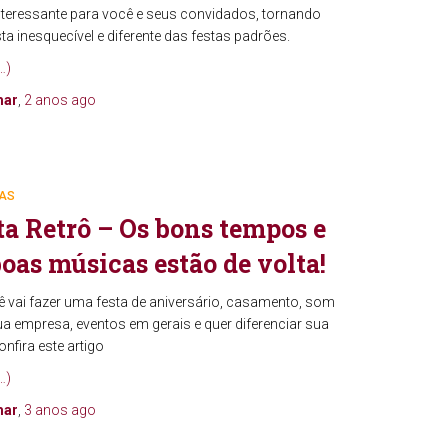
nteressante para você e seus convidados, tornando
ta inesquecível e diferente das festas padrões.
…)
mar
,
2 anos
ago
AS
ta Retrô – Os bons tempos e
boas músicas estão de volta!
ê vai fazer uma festa de aniversário, casamento, som
a empresa, eventos em gerais e quer diferenciar sua
onfira este artigo
…)
mar
,
3 anos
ago