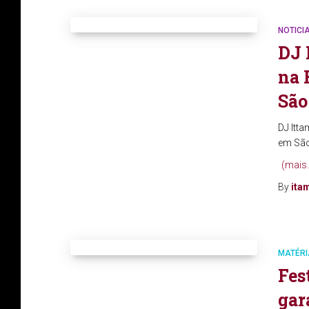
NOTICI
DJ 
na 
São
DJ Itt
em São
(mais
By
ita
MATÉRI
Fes
gar