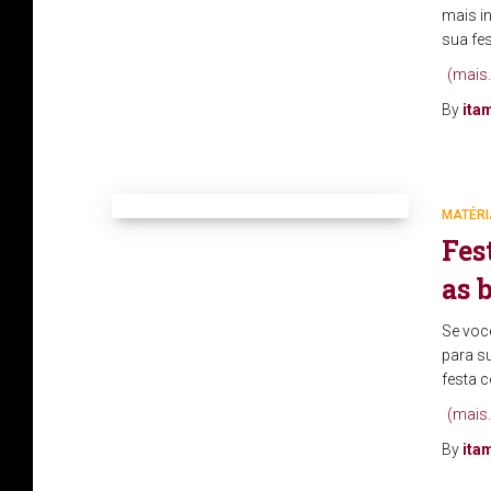
mais i
sua fes
(mais
By
ita
MATÉRI
Fes
as 
Se voc
para su
festa c
(mais
By
ita