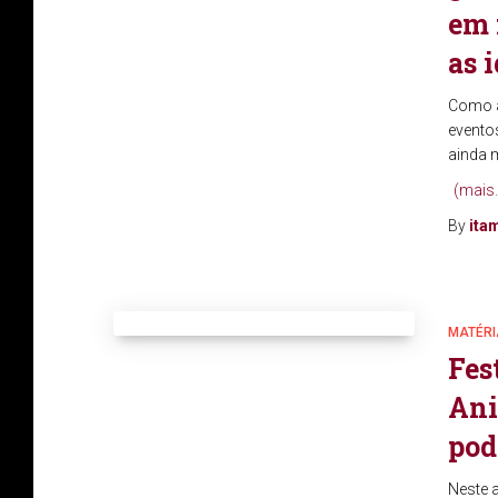
em 
as 
Como a
eventos
ainda 
(mais
By
ita
MATÉRI
Fes
Ani
pod
Neste a