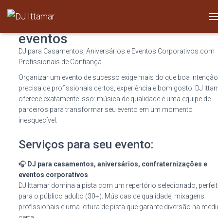
Assessoria e Cerimonial para
T
O
eventos
G
DJ para Casamentos, Aniversários e Eventos Corporativos com
G
L
Profissionais de Confiança
E
Organizar um evento de sucesso exige mais do que boa intençã
N
precisa de profissionais certos, experiência e bom gosto. DJ Itta
A
V
oferece exatamente isso: música de qualidade e uma equipe de
I
parceiros para transformar seu evento em um momento
G
inesquecível.
A
T
Serviços para seu evento:
I
O
N
🎧
DJ para casamentos, aniversários, confraternizações e
eventos corporativos
DJ Ittamar domina a pista com um repertório selecionado, perfei
para o público adulto (30+). Músicas de qualidade, mixagens
profissionais e uma leitura de pista que garante diversão na med
certa.