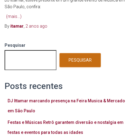
DJ Ittamar, esteve presente em um grande evento de Música em
São Paulo, confira:
(mais…)
By
itamar
,
2 anos
ago
Pesquisar
PESQUISAR
Posts recentes
DJ Ittamar marcando presença na Feira Musica & Mercado
em São Paulo
Festas e Músicas Retrô garantem diversão e nostalgia em
festas e eventos para todas as idades