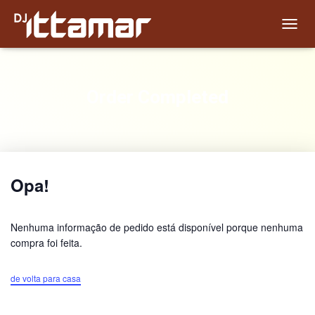
T
O
G
G
L
Order Completed
E
N
A
V
I
G
Opa!
A
T
I
O
Nenhuma informação de pedido está disponível porque nenhuma
N
compra foi feita.
de volta para casa