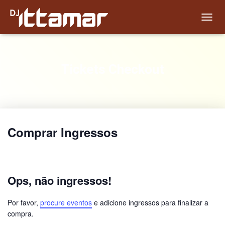
T
O
G
G
L
Tickets Checkout
E
N
A
V
I
G
Comprar Ingressos
A
T
I
O
N
Ops, não ingressos!
Por favor,
procure eventos
e adicione ingressos para finalizar a
compra.