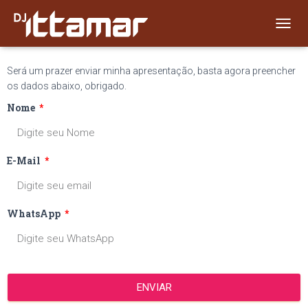
Solicitação de Mídia Kit
T
O
G
Será um prazer enviar minha apresentação, basta agora preencher
G
os dados abaixo, obrigado.
L
E
Nome
N
A
V
I
E-Mail
G
A
T
I
WhatsApp
O
N
ENVIAR